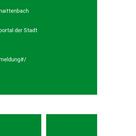
naittenbach
ortal der Stadt
nmeldung#/