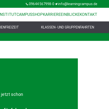
09644 567998-0
info@learningcampus.de
NSTITUT
CAMPUSSHOP
KARRIERE
EINBLICKE
KONTAKT
IENFREIZEIT
KLASSEN- UND GRUPPENFAHRTEN
 jetzt schon